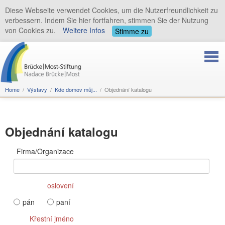
Diese Webseite verwendet Cookies, um die Nutzerfreundlichkeit zu
verbessern. Indem Sie hier fortfahren, stimmen Sie der Nutzung
von Cookies zu.
Weitere Infos
Stimme zu
Home
Výstavy
Kde domov můj...
Objednání katalogu
Objednání katalogu
Firma/Organizace
oslovení
pán
paní
Křestní jméno