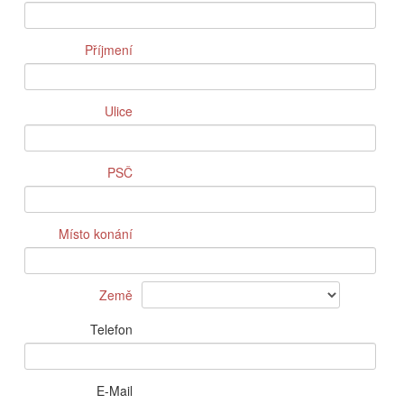
Příjmení
Ulice
PSČ
Místo konání
Země
Telefon
E-Mail