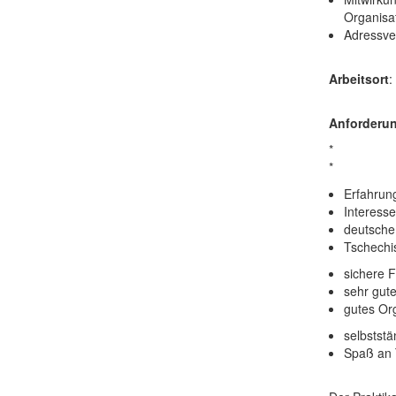
Organisat
Adressve
Arbeitsort
:
Anforderu
*
*
Erfahrun
Interess
deutsche
Tschechis
sichere F
sehr gut
gutes Org
selbststä
Spaß an 