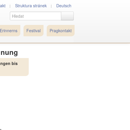
akt
Struktura stránek
Deutsch
Erinnerns
Festival
Pragkontakt
gnung
bungen
bis
g,