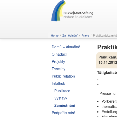
Home
Zaměstnání
Praxe
Praktikantská míst
Prakti
Domů – Aktuálně
O nadaci
Praktikan
Projekty
15.11.201
Termíny
Tätigkeitsb
Public relation
*
Infothek
*
Publikace
- Presse- un
Výstavy
Vorberei
Zaměstnání
thematis
Erstellu
Podpořte nás!
Mitwirkun