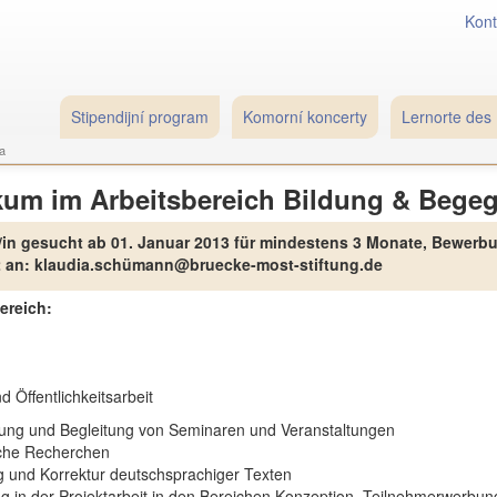
Kont
Stipendijní program
Komorní koncerty
Lernorte des 
a
kum im Arbeitsbereich Bildung & Bege
t/in gesucht
ab
01. Januar 2013 für mindestens 3 Monate, Bewer
2
an: klaudia.schümann@bruecke-most-stiftung.de
ereich:
d Öffentlichkeitsarbeit
tung und Begleitung von Seminaren und Veranstaltungen
che Recherchen
ng und Korrektur deutschsprachiger Texten
g in der Projektarbeit in den Bereichen Konzeption, Teilnehmerwerbun